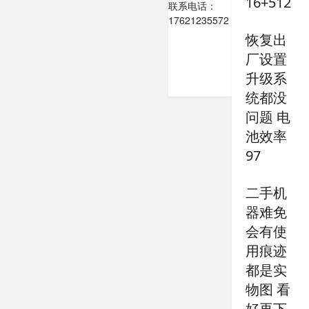
16+512
联系电话：
17621235572
恢复出
厂设置
升级系
统都没
问题 电
池效率
97
二手机
器难免
会有使
用痕迹
都是实
物图 看
好再下