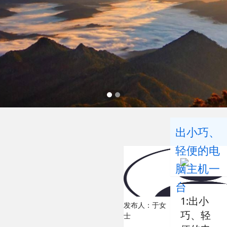
出小巧、
轻便的电
脑主机一
台
1:出小
发布人：于女
巧、轻
士